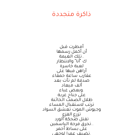
ذاكرة متجددة
أمطرت قبل
أن أكمل رسمها
تلك الغيمة..
ك "أنا" والانتظار
لعبة خاسرة
أراهن فيها على
عقارب ساعة حمقاء
صدفة لم تأت بعد
ألف ميعاد
وبعض غباء.
على جناح غربة
ظلال الصمت الخائنة
ترتب لاستقبال المساء
وجيوش الموت تعشق السواد
تزرع الفزع
تقتل ضحكة الورد
تحرق فرحة الياسمين..
على بساط أحمر
تضيف عمرا لوجعي.