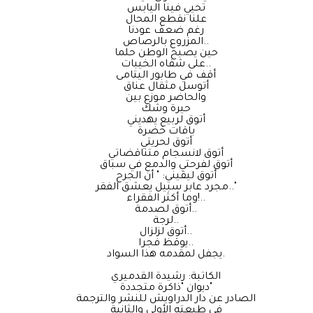
تحيي فينا اليابس
علنا نقطع المحال
رغم ضعف عودنا
المزروع بالرصاص..
حين يصبح الوطن حلما
على شفاه الخيبات..
أقف في طابور اليتامى
أتوسل مثقال عناق
والحاضر موزع بين
حيرة وشك
أتوق لربيع يهديني
باقات خضرة
أتوق لحريتي
أتوق لانسجام متناقضاتي
أتوق لفرحتي والدمع في سباق
أتوق ليقيني: " أن الجرح
مجرد عابر سبيل يعشق الفقر.."
وما أكثر الفقراء!..
أتوق لصدمة..
لرجة..
أتوق لزلزال..
يوقظ فجرا..
يجفل لمقدمه هذا السواد.
الكاتبة: رشيدة القدميري
ديوان "ذاكرة متجددة"
الصادر عن دار الدراويش للنشر والترجمة
في طبعته الأولى والثانية