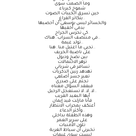
وما الصمت سوى
شموخ كبرياء
حين تسرق الخيبات الصوت
يتكاثر الفراغ..
والخسائر ليس بوسعي أن أحصيها
بدمي أخفيها
كي تحرس الجراح.
في منتصف السراب..هناك..
تولد غيمة..
تحيي ما اغتيل منا..هنا..
على ناصية الخريف
بين نضج وذبول
تزهر الاحتمالات
تسافر في شرياني
تهدهد رنين الذكريات
تعبر جسر أضلعي
تجثم على صدري
فيفقد السؤال معناه
لا..لا..لا تستعجل الرحيل..
أيها البعيد القريب
فأنا مازلت قيد إيمان
أعتكف بمحراب الانتظار
وأكثر الدعاء..
وهذه الطفلة بداخلي
على سرير العمر
تلون الأمنيات
تخبرني أن سياط الغربة
ليست سوى غيمات