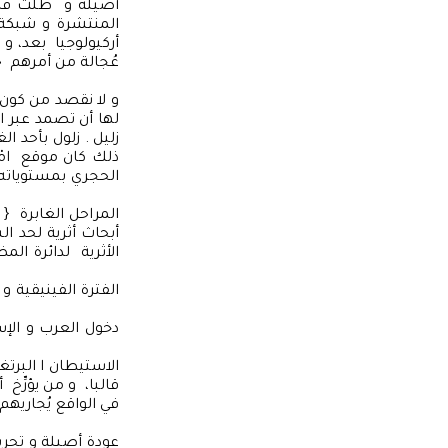
أصيلة و ظلت قائم
المنتشرة و شبكة 
أركيولوجيا بعد، و 
و لا نقصد من كون 
لها أن تصمد عبر ا
زليل . زلول بأحد ا
ذلك كان موقع امْز
الحجري بمستوياته
أبحاث أثرية لحد ا
الأثرية لدائرة ا
قالبا، و من يؤرِّخ
في الواقع يُجاريه