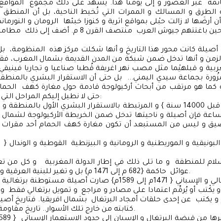
ة عبر العصور و إلى يومنا هذا. يشهد على ذلك مجموع المواقع ال
الطرق و المسالك و الممرات التي تُخيط الناحية، بل أن المنطق ل
أن أرضَها لا زالت حبْلى بمواقع اثرية و كنوزا خبئها الرومان و النورم
عُجالة من أمرهم حين باغتتهم جيوش العرب منتصف القرن 8
أصيلة كانت محور هذا التاريخ و أنها شكلت مركز هذه المنظومة، بل 
لزمن و أنها تدخل ضمن شبكة من المدن القديمة بشمال المغرب، فقب
لغربية و قبلهيْما مثل مصب نهر اغريفة قُطبا صناعيا و تجاريا فينيقي
ُورة بجماعة سيدي اليمني... بل حتى أن الاستقرار البشري بالمنطق
 كما هو مرتقب من أبحاث أركيولوجة قادمة حول مغارة كهف الحما
حتى لا نطيل إليكم المراحل التي ميزت تاريخ أصيلة:
لساعة فإن أصيلة و ناحيتها تدخل ضمن الخريطة الأركيولوجة لشمال 
لمضيق و ليس من المستبعد أن تكون مغارة كهف الحمام أحد مقرات ا
عوائل حاكمة {682 م إلى 1471 م} بل و تغير للبنية العرقية و الديموغرافية معا.
 أو يكْتب أو يُرمِّم اعتمادا على مصادر و مراجع و تمويل برتغالي فقط
م و يكتب عن إحدى حلقات أمجاد البرتغال بشمال افريقيا. فتاريخ أصي
كتابته من خارج تلك الأسوار.. تاريخ مقاومة و جهاد و معانات.