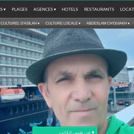
S
 ▾
PLAGES
AGENCES
 ▾
HOTELS
RESTAURANTS
LOCAT
CULTUREL D'ASILAH
 ▾
CULTURE LOCALE
 ▾
ABDESLAM CH'OUIAKH
 ▾
 ▾
من نفس الكاتب