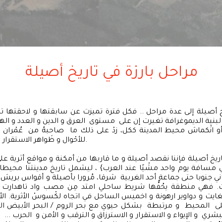
مراحل بارزة في تاريخ أصيلة
أصيلة إلى عدة مراحل .. فكل فترة تميزت عن سابقتها و لاحقتها تم
بنية الديموغرافة تغيرت إن على مستوى العرق و الدين و العدد و الهج
أو انْكماش محيط المدينة ككل، زدْ على ذلك ما صاحبهُ من عُمْران و
للأحْوال و ظَواهر الاستقرار البشري بالمنطقة.
يخ أصيلة فإننا نقصد أصيلة و ما قاربها من أمكنة و مواقع أثرية على 
ي مسافة يوم واحد مشْيًا عند العرب} ، ليشمل تاريخ مدينتنا محيطا
ي جنوبا حتى جماعة أحد الغربية شرقا، مُرورا بأصيلة و أقواس بريش و
. فهي منطقة يحُفُّها شريط ساحلي امتد مِن مصب واد تاهدارت
ايت و دواوير ارهونة و اخميس الساحل في اتجاه لكْسوسْ الأثرية. ال
على المحيط و مرتبطة بشكل حيوي مع بحر الروم / البحر الأبيض ال
لبشري و الإيواء و الاستقرار و الاسترزاق و الترقب و الأمن و الحرب ..