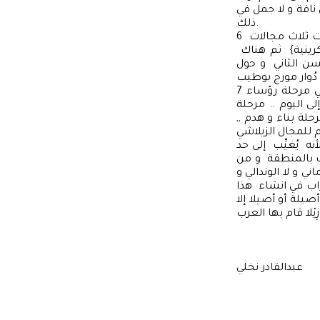
 ناقة و لا جمل في
ذلك.
6 مرحلة الاستعمار الإسباني { 1912م ـ 1956م} خرجت أصيلة من حصار الأسوار و صارت ذات ثلاث مجالات
سكرينية} ثم هناك
سن الثاني و حول
7 مرحلة ما بعد الاستعمار، و هنا يمكن الحديث عن مرحلتين :الأولى 1956 ـ 1982 و هي مرحلة رؤساء
س البلدي لكل من المهماه و الرياني و الحساني رحمهم الله. الثانية من 1982 إلى اليوم .. مرحلة
ة بناء و هدم ,,
 يُغيِّب إلى حد
ت بالمنطقة و من
ي و لا الوندالي و
راب في انشاء هذا
صيلة أو أصيلا إلا
عبدالقادر نخلي