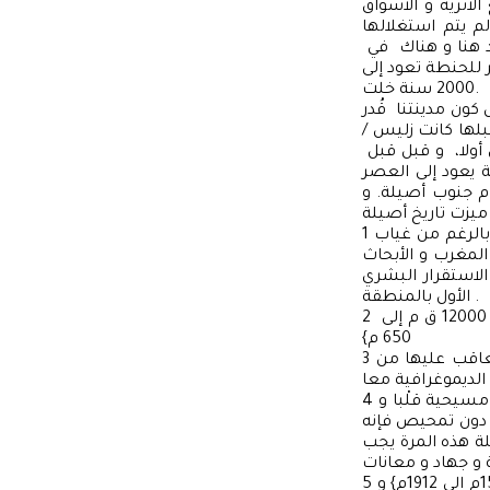
أثرية و الأسواق
م يتم استغلالها
اند هنا و هناك في
 م. أضف إلى ذلك مطامر للحنطة تعود إلى
2000 سنة خلت.
كون مدينتنا قُدر
لها كانت زليس /
 أولا، و قبل قبل
ة يعود إلى العصر
م جنوب أصيلة. و
1 المراحل الغابرة { قبل 14000 سنة } و المرتبطة بالاستقرار البشري الأول بالمنطقة و بالرغم من غياب
المغرب و الأبحاث
لاستقرار البشري
الأول بالمنطقة .
2 الفترة الفينيقية و البونيقية و الموريطنية و الرومانية و البيزنطية القوطية و الوندال { 12000 ق م إلى
650 م}
3 دخول العرب و الإسلام للمنطقة و ما تلى ذلك في إطار الدولة المغربية و كل من تعاقب عليها من
4 الاستيطان ا البرتغالي و الإسباني { 1471م إلى 1589م} صارت أصيلة مستوطنة برتغالية مسيحية قلْبا و
 و دون تمحيص فإنه
لة هذه المرة يجب
5 عودة أصيلة و تحريرها من قبضة البرتغال و الإسبان إلى حدود الاستعمار الإسباني { 1589م الى 1912م} و