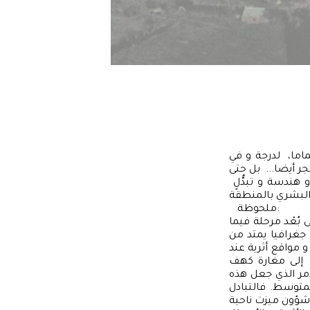
اما، لدرجة و في
ر أيضا... بل حتى
 هندسة و تبدُّلٍ
ملحوظة:
بُعْد مرحلة فيما
 جغرافيا يمتد من
 مواقع أثرية عند
 إلى مغارة كهف
أمر الذي جعل هذه
متوسط. فالتبادل
. شؤون ميزت ناحية