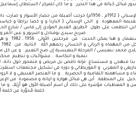
بدور قبائل جْبالة في هذا التحرر. و ما كان للمركز / السلطان إسماعيل
لقديمة المعهودة و الحي الإسباني { الباردا و و كصا براطا و كيا
 التي انتظمت على طول الطريق القديم المؤدي إلى فاس / شارع الح
ضريح سيدي بوقنادل و اشريور و عين احْمر و دُوار مورج بوطيب .
المجل
ي محمد بنعيسى / المرحلة البنعيسية إن صح التعبير. و عن كل مرحل
تنمية و انتكاسة .. عشوائيات و تنظيم محكم للمجال الزيلاشي.
بدا منهجي و مستساغ فإنه ناقص بل مريض و متمحور حول ذاته، لأنه
مازيغي و المغربي و الموريطاني و دوره في تشكيل مجتمعات استقر
ء و مساهمته الثقافية و الحضرية .. و ما العنصر الفينيقي و لا الرومان
ن دخيل على المنطقة. أين هي قبائل هوارة و ازناتة و مصمودة من الإع
ضن و المعطيات مؤشرة على ذلك أن اسم أصيلة الأول هو أَزِيْلاَ، و ما أ
كلمة مُحوَّرة عن كلمة أزِيْلا قام بها العرب.