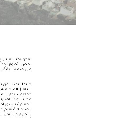
يمكن تقسيم تاريخ 
بعض الأطوار نجد ال
على صعيد تمَدُّد 
حينما نتحدث عن تار
بينها { المرحلة ه
جماعة سيدي اليمان
مصب واد تاهدارت
الحمام / سيدي امغ
الضاحية مُنْفتح 
التجاري و التنقل ا