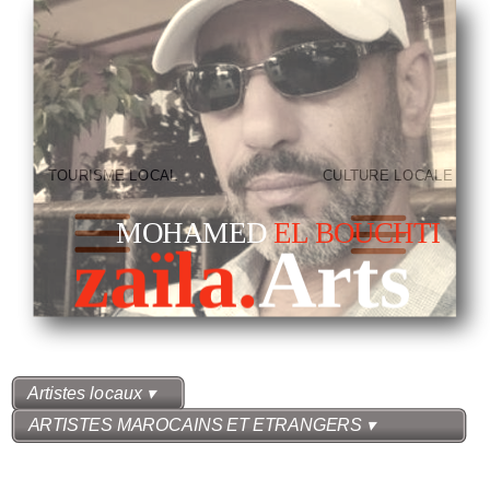
TOURISME LOCAL
CULTURE LOCALE
MOHAMED
EL BOUCHTI
zaïla.
Arts
Artistes locaux
 ▾
ARTISTES MAROCAINS ET ETRANGERS
 ▾