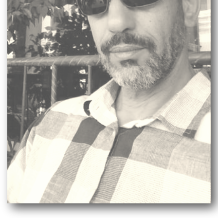
Mohamed El Bouchti - Asilah - Maroc
Artiste Plasticien
elbouchti.m63@gmail.com
Lot. Ismailia 2, NR 38, Ksar El Kebir - Maroc
Tel : +212(0) 662666452