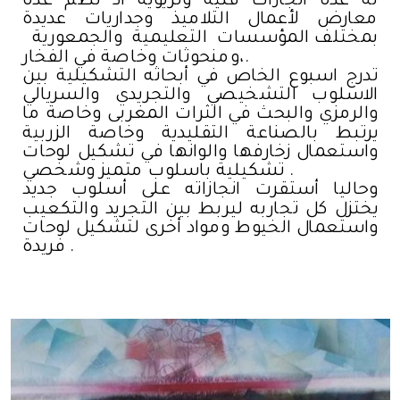
له عدة انجازات فنية وتريوية اذ نظم عدة
معارض لأعمال التلاميذ وجداريات عديدة
بمختلف المؤسسات التعليمية والجمعورية
،ومنحوثات وخاصة في الفخار.
تدرج اسبوع الخاص في أبحاثه التشكيلية بين
الاسلوب التشخيصي والتجريدي والسريالي
والرمزي والبحث في الثرات المغربى وخاصة ما
يرتبط بالصناعة التقليدية وخاصة الزربية
واستعمال زخارفها والوانها في تشكيل لوحات
تشكيلية باسلوب متميز وشخصي .
وحاليا أستقرت انجازاته على أسلوب جديد
يختزل كل تجاربه ليربط بين التجريد والتكعيب
واستعمال الخيوط ومواد أخرى لتشكيل لوحات
فريدة .