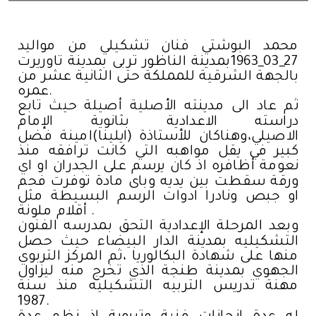
محمد البوشتي فنان تشكيلي من مواليد
27_03_1963بمدينة الناظور تربى بمدينة تاوريرت
بالجهة الشرقية للمملكة حتى الثانية عشر من
عمره.
ثم عاد الى مدينته الأصلية أصيلة حيث تابع
دراسته الاعدادية بثانوية الإمام
الاصيلي،وهناكان للأستاذة (ايلينا)امينة فضل
كبير في يقل مواهبه التي كانت ترافقه منذ
نعومة أظافره اذ كان يرسم على الجدران او اي
ورقة سقطت بين يديه وباى مادة توفرت فحم
او جبص ونادرا ادوات الرسم البسيطة مثل
أقلام ملونة .
وبعد المرحلة الإعدادية التحق بمدرسه الفنون
التشكيليه بمدينة الدار البيضاء حيث حصل
منها على شهادة البكالوريا ،ثم المركز التربوي
الجهوي بمدينة طنجة الذي تخرج منه ليزاول
مهنة تدريس التربيه التشكيليه منذ سنة
1987.