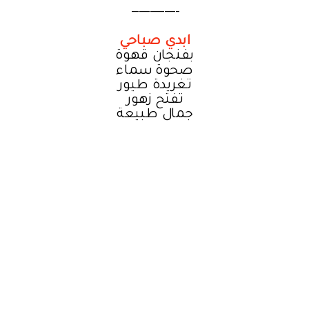
-------------
ابدي صباحي
بفنجان قهوة
صحوة سماء
تغريدة طيور
تفتح زهور
جمال طبيعة