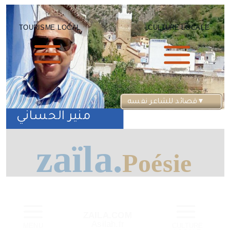
TOURISME LOCAL
CULTURE LOCALE
 ▾
قصائد للشاعر نفسه
منير الحساني
zaïla.
Poésie
ZAILA.COM
Asilah.fr
MENU
CULTURE