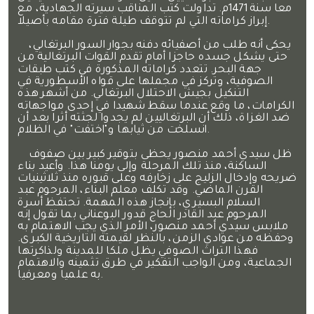
معا سنة 1471م. تداولت كتب المناقب سيرته الجهادية، مع
إبراز كراماته التي لم تتوقف طيلة فترة مقامه بأصيلا.
يحكى أنه طلب من أصفيائه دفنه بجوار السور البرتغالي،
حتى يشكل جسده حاجزا أمام تقدم القوات البرتغالية من
جهة البحر. تتعدد كراماته المذكورة في كتب طبقات
الصوفية، وتركز في مجملها على قواه الأسطورية في
التنكيل بجيش الاحتلال البرتغالي. من أشهر هذه
الكرامات، ما وقع عندما سقط شهيدا في إحدى مواجهاته
ضد الغزاة، ذلك أن البرتغاليين لم يجدوا لجثته أثرا بعد أن
انسلخت من ثيابها و"اختفت" في الظلام.
ظل سيدي أحمد منصور يحظى بتوقير كبير بين صفوف
الساكنة، منذ تلك المرحلة وإلى يومنا هذا. وأعيد بناء
ضريحه وإدخال الزليج على زخارفه وعلى قبوره منذ ثلاثينيات
القرن الماضي. وقد تكلف معلم البناء، المرحوم عبد
السلام البسيري، بإنجاز هذه المهمة. تحتفظ أسرة
المرحوم عبد القادر الحاج قدور البوعناني بما تقول إنه
ملابس سيدي أحمد منصور، الأمر الذي يجب الاهتمام به
وحفظه من عوادي الزمن، بالنظر لقيمته التاريخية الكبرى.
فهذا التراث الصوفي يظل ملكا للمدينة ولذاكرتها
الجماعية، ومن الواجب التفكير في طرق تثمينه والاهتمام
به علميا ومعرفيا.