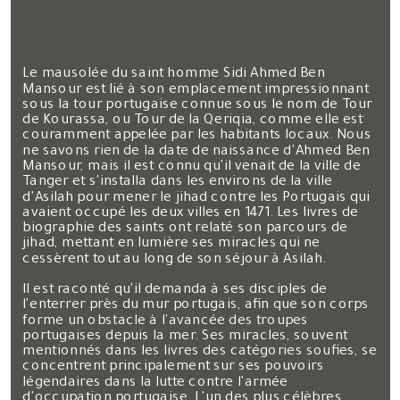
Le mausolée du saint homme Sidi Ahmed Ben
Mansour est lié à son emplacement impressionnant
sous la tour portugaise connue sous le nom de Tour
de Kourassa, ou Tour de la Qeriqia, comme elle est
couramment appelée par les habitants locaux. Nous
ne savons rien de la date de naissance d'Ahmed Ben
Mansour, mais il est connu qu'il venait de la ville de
Tanger et s'installa dans les environs de la ville
d'Asilah pour mener le jihad contre les Portugais qui
avaient occupé les deux villes en 1471. Les livres de
biographie des saints ont relaté son parcours de
jihad, mettant en lumière ses miracles qui ne
cessèrent tout au long de son séjour à Asilah.
Il est raconté qu'il demanda à ses disciples de
l'enterrer près du mur portugais, afin que son corps
forme un obstacle à l'avancée des troupes
portugaises depuis la mer. Ses miracles, souvent
mentionnés dans les livres des catégories soufies, se
concentrent principalement sur ses pouvoirs
légendaires dans la lutte contre l'armée
d'occupation portugaise. L'un des plus célèbres