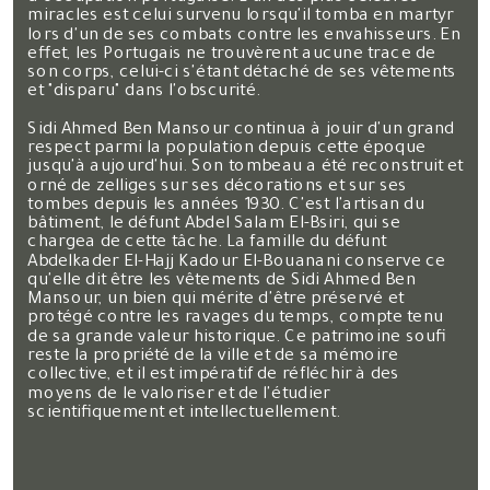
miracles est celui survenu lorsqu'il tomba en martyr
lors d'un de ses combats contre les envahisseurs. En
effet, les Portugais ne trouvèrent aucune trace de
son corps, celui-ci s'étant détaché de ses vêtements
et "disparu" dans l'obscurité.
Sidi Ahmed Ben Mansour continua à jouir d'un grand
respect parmi la population depuis cette époque
jusqu'à aujourd'hui. Son tombeau a été reconstruit et
orné de zelliges sur ses décorations et sur ses
tombes depuis les années 1930. C'est l'artisan du
bâtiment, le défunt Abdel Salam El-Bsiri, qui se
chargea de cette tâche. La famille du défunt
Abdelkader El-Hajj Kadour El-Bouanani conserve ce
qu'elle dit être les vêtements de Sidi Ahmed Ben
Mansour, un bien qui mérite d'être préservé et
protégé contre les ravages du temps, compte tenu
de sa grande valeur historique. Ce patrimoine soufi
reste la propriété de la ville et de sa mémoire
collective, et il est impératif de réfléchir à des
moyens de le valoriser et de l'étudier
scientifiquement et intellectuellement.