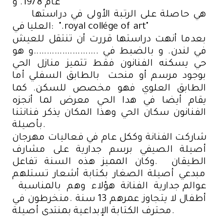
عام 1978. و
هي حاصلة على الرتبة الأولى في دراستها
العليا في: ".royal collége of art"
بعدما أنهت دراستها قررت أن تنتقل للعيش
في لندن. و بالضبط في .........................و هو
حي يسكنه الفنانون فقط تتميز منازل الحي
بوجود مرسم أو منحت بالطابق السفلي أما
الطابق العلوي فهو مخصص للسكن. كما
يقام أيضا في هدا الحي معرض لما أنجزه
الفنانون سكان الحي وهذا المكان يذكر فنانتنا
بأصيلة.
شاركت الفنانة وككل عام في فعاليات مهرجان
أصيلة الصيفي برسم جدارية على مشارف
الطيقان .وكان المميز هذه السنة تفاعل
مبدعي أصيلة الصغار بكتابة أشعار تستلهم
عوالم جدارية الفنانة هؤلاء وهم بالمناسبة
أطفال لا يتجاوز عمرهم 13 سنة .منخرطون في
محترف الكتابة الإبداعية بمنتدى أصيلة.