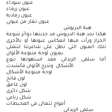
عيون سوداء
عيون زرقاء
عيون رمادية
عيون تغار من عيوني
هبة الدريوش
هكذا نجد هبة الدريوش قد جذبتها دوائر شوعة
الخراز ورأت فيها انعكاس عيونها أو بالأحرى
تلك العيون التي تطل على شاعرتنا لتتملى
بعيون لوحة متنوعة الألوان.
أما سلمى الزيداني فقد استهوتها تنوع
الأشكال وتدرج الألوان فأنشدت:
لوحة متنوعة الأشكال
لون فاتح
لون غامق
شكل دائري
شكل رباعي
أمواج تتعالى في المحيطات
سلمى الزيداني