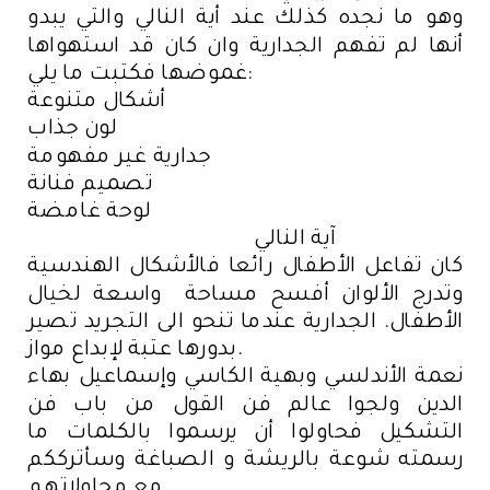
وهو ما نجده كذلك عند أية النالي والتي يبدو
أنها لم تفهم الجدارية وان كان قد استهواها
غموضها فكتبت ما يلي:
أشكال متنوعة
لون جذاب
جدارية غير مفهومة
تصميم فنانة
لوحة غامضة
آية النالي
كان تفاعل الأطفال رائعا فالأشكال الهندسية
وتدرج الألوان أفسح مساحة واسعة لخيال
الأطفال. الجدارية عندما تنحو الى التجريد تصير
بدورها عتبة لإبداع مواز.
نعمة الأندلسي وبهية الكاسي وإسماعيل بهاء
الدين ولجوا عالم فن القول من باب فن
التشكيل فحاولوا أن يرسموا بالكلمات ما
رسمته شوعة بالريشة و الصباغة وسأترككم
مع محاولاتهم.