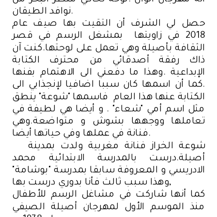
أنه مهرجان ألوان .لوحة تحاكي منظر البحر من
نوافد الطيقان.
حصل لي الشرف أن التقيت بها صيف عام
2018 في زاويتها بمشغل الرسم في قصر
الثقافة بأصيلة وهي تعمل على لوحتها.كنت آن
ذاك رفقة أصدقائي من محترف الكتابة
الإبداعية .وهذا ما دفعني الى الاهتمام بفنها
.كما أن اسمها كان سببا اضافيا لإنجذابي الى
الكتابة عنها هذا العام فاسمها "شوعة" ينطق
مثل اسم أمي "شعاء" . و أيضا هي لطيفة في
تعاملها ووجهها بشوش و متواضعة.وهي
فنانة في عملها وفي حياتها أيضا.
شوعة الخراز فنانة مغربية ولدت بمدينة
أصيلة.درست بالمدرسة الابتدائية محمد
الادريسي و المعروفة سابقا بمدرسة "بوشامة"
وهذا سبب ثالث فأنا بدوري درست بها,
كما أنها شاركت في مشاغل الرسم للأطفال
منذ الموسم الأول لمهرجان أصيلة الصيفي