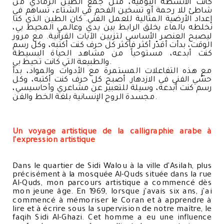
كانت الأنشطة اليومية، مثل جمع الطين الرمادي من
شاطئ للا رحمة أو تسخين الفحم في الشتاء، تساهم في
إعداد الأرضية المثالية للعمل الفني. كان الطين الذي كنا
نخلطه بالماء يخلق الرابط بين يدي وعالمي المحيط بي،
ليصبح العنصر الأساسي لتزيين الآيات القرآنية. مع مرور
الوقت، بدأت أقدّر أكثر فأكثر كل حرف كنت أكتبه، وكل رسم
كنت أبدعه، مستوحياً من مشاهد الحياة البسيطة
والطبيعة التي كانت تحيط بي.
مع هذه التفاعلات المستمرة مع الأدوات والمواد، بدأ
حسّي الفني في الازدهار. أصبح كل حرف كنت أكتبه، وكل
رسم كنت أبدعه، وسيلة للتعبير عن مشاعري وأحاسيسي،
مجسدة الروح الإنسانية بلغة الخط والفن.
Un voyage artistique de la calligraphie arabe à
l'expression artistique
Dans le quartier de Sidi Walou à la ville d'Asilah, plus
précisément à la mosquée Al-Quds située dans la rue
Al-Quds, mon parcours artistique a commencé dès
mon jeune âge. En 1969, lorsque j'avais six ans, j'ai
commencé à mémoriser le Coran et à apprendre à
lire et à écrire sous la supervision de notre maître, le
faqih Sidi Al-Ghazi. Cet homme a eu une influence