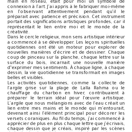
main en roseau, était pour moi un symbole de
connexion à l'art. J'ai appris à le fabriquer moi-même
en l'observant attentivement pendant qu'il le
préparait avec patience et précision. Cet instrument
portait des significations artistiques profondes, car il
représentait le lien entre moi et le monde de la
créativité.
Dans le cercle religieux, mon sens artistique intérieur
a commencé à se développer. Les leçons spirituelles
quotidiennes ont été un moteur pour explorer de
nouvelles manières d'écrire et de dessiner. Chaque
coup de pinceau sur la planche, chaque lettre sur la
surface du bois, incarnait une nouvelle manière
d’exprimer mes sentiments. À chaque ligne, à chaque
dessin, la vie quotidienne se transformait en images
belles et visibles.
Les activités quotidiennes, comme la collecte de
l'argile grise sur la plage de Lalla Rahma ou le
chauffage du charbon en hiver, contribuaient à
préparer le terrain idéal pour l'œuvre artistique.
L'argile que nous mélangions avec de l'eau créait un
lien entre mes mains et le monde qui m'entourait,
devenant ainsi l'élément principal pour décorer les
versets coraniques. Au fil du temps, j'ai commencé à
apprécier de plus en plus chaque lettre que j'écrivais,
chaque dessin que je créais, inspiré par les scènes