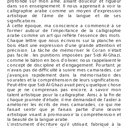
profonde sur mon âme, alliant douceur et rigueur
dans son enseignement. Il nous apprenait à voir la
calligraphie arabe comme un moyen d’expression
artistique de l'âme de la langue et de ses
significations.
À cette époque, ma conscience a commencé à se
former autour de l'importance de la calligraphie
arabe comme un art qui reflète l'essence des mots.
Chaque lettre que nous écrivions sur la planche en
bois était une expression d'une grande attention et
précision. La tâche de mémoriser le Coran n'était
pas facile ; les punitions imposées par Sidi Al-Ghazi,
comme le bâton en bois d'olivier, nous rappelaient le
concept de discipline et d'engagement. Pourtant, je
n'avais pas de difficulté à suivre mes camarades, car
j'avançais rapidement dans la mémorisation des
sourates et la compréhension de leurs significations.
Peut-être que Sidi Al-Ghazi avait perçu quelque chose
que je ne comprenais pas encore, à savoir mon
talent artistique pour la calligraphie. Ainsi, à la fin de
chaque journée d'étude, il me demandait de l'aider à
améliorer les écrits de mes camarades, ce qui me
faisait sentir que je faisais partie d'une œuvre
artistique visant à promouvoir la compréhension et
la beauté de la langue arabe.
L'instrument d'écriture qu'il utilisait, fabriqué à la