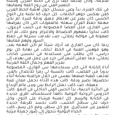
تعليمه، وكان يعلمنا كيف نرى في الخط العربي وسيلة
للتعبير الفني عن روح اللغة ومعانيها..
في تلك الفترة، بدأ وعيي يتشكل حول أهمية الخط العربي
كفن يعكس جوهر الكلمات. كل حرف كنا نكتبه على اللوح
الخشبي كان يعبر عن اهتمام عميق ودقة كبيرة. لم تكن
مهمة حفظ القرآن سهلة؛ فالعقوبات التي كان يفرضها
سي الغازي، مثل العصا المصنوعة من خشب الزيتون،
كانت تذكرنا بمفهوم الانضباط والالتزام. ومع ذلك، لم أجد
صعوبة في مواكبة زملائي، حيث تقدمت بسرعة في حفظ
السور وفهم معانيها.
ربما كان سي الغازي قد أدرك شيئاً لم أكن أفهمه بعد،
وهو موهبتي الفنية في الخط. لذلك، في نهاية كل يوم
دراسي، كان يطلب مني مساعدته في تحسين كتابات
زملائي، مما جعلني أشعر أنني جزء من عمل فني يهدف إلى
تعزيز الفهم وجمال اللغة العربية.
أداة الكتابة التي كان يستخدمها سي الغازي، المصنوعة
يدوياً من القصب، كانت بالنسبة لي رمزاً للاتصال بالفن.
تعلمت كيفية صنعها بنفسي من خلال مراقبته بعناية أثناء
تحضيرها بصبر ودقة. كانت هذه الأداة تحمل معانٍ فنية
عميقة، حيث كانت تمثل الرابط بيني وبين عالم الإبداع.
في الدائرة الدينية، بدأ الحس الفني الداخلي في النمو. كانت
الدروس الروحية اليومية دافعاً لاستكشاف طرق جديدة
في الكتابة والرسم. كل لمسة فرشاة على اللوح، وكل
حرف على سطح الخشب، كانت تجسد طريقة جديدة
للتعبير عن مشاعري. مع كل سطر، ومع كل رسم، كانت
الحياة اليومية تتحول إلى صور جميلة مرئية.