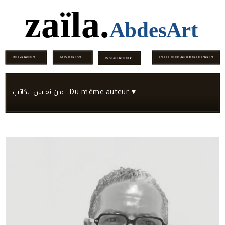
zaïla
.
AbdesArt
BIOGRAPHIE
 ▾
PEINTURES
 ▾
REFLEXIONS AUTOUR DE L'ART
 ▾
INSTALLATION
 ▾
من نفس الكاتب - Du même auteur
 ▾