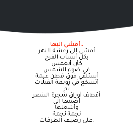
أمشي اليها..
أمشي الى رعشة النهر
بكل أسباب الفرح
كأن أنغمس
في ضوء الشمس
أستلقي فوق قطن غيمة
أتسكع في زوبعة القبلات
ثم
أقطف أوراق شجرة الشعر
أضمها الي
وأشعلها
نجمة نجمة
على رصيف الطرقات.