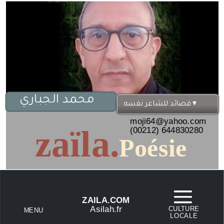
محمد الجباري
 ▾
قصائد للشاعر نفسه
moji64@yahoo.com
zaïla.
(00212) 644830280
Poésie
ZAILA.COM
Asilah.fr
CULTURE
MENU
LOCALE