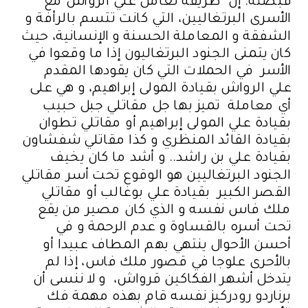
قبضته. إن طريقة تعامل علي الرواش مع
الأسرى البرتغاليين، التي كانت تتسم بالرأفة و
الشفقة و المعاملة الحسنة و الإنسانية، حيث
كان يتمنى الجنود البرتغاليون إذا ما وقعوا في
الأسر في الحملات التي كان يقودها المقدم
علي الرواش بقيادة المولى إبراهيم، و هي على
أي معاملة تميز بها جل مقاتلي جبل حبيب
بقيادة علي المولى إبراهيم أو مقاتلي تطوان
بقيادة القائد المنظري و كذا مقاتلي شفشاون
بقيادة علي بن راشد.. و أشد ما كان يخيف
الجنود البرتغاليين هو الوقوع تحت أسر مقاتلي
القصر الكبير بقيادة علي بوغالب أو مقاتلي
ملك فاس نفسه و الذي كان مصير من يقع
تحت أسره بالقساوة و عدم الرحمة و في
أحسن الأحوال ينتهي بهم المطاف عبيدا أو
بالأحرى علوجا في قصور ملك فاس، إذا لم
يتدخل أشهر الفكاكين قرواش، و لا ننسى أن
برناردو رودركيز نفسه قام بهذه مهمة فك