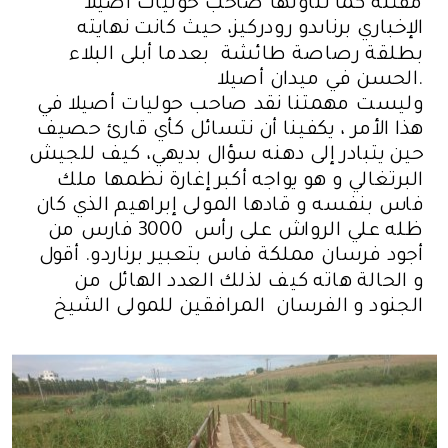
مقتله كما تناولها صاحب حوليات أصيلا
الإخباري برناىدو رودركيز، حيث كانت نهايته
بطلقة رصاصة طائشة بعدما أبلى البلاء
الحسن في ميدان أصيلا.
وليست مهمتنا نقد صاحب حوليات أصيلا في
هذا الأمر ، يكفينا أن نتسائل كأي قارئ حصيف
حين يتبادر إلى دهنه سؤال بديهي، كيف للجيش
البرتغالي و هو يواجه أكبر إغارة نظمها ملك
فاس بنفسه و قادها المولى إبراهيم الذي كان
ظله علي الرواش على رأس 3000 فارس من
أجود فرسان مملكة فاس بتعبير برناردو. أقول
و الحالة هاته كيف لذلك العدد الهائل من
الجنود و الفرسان المرافقين للمولى الشيخ