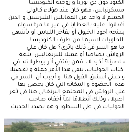
الكنود دون دي بوربا و زوجته الكنوديسا
مسكرنياش، فهو كان عند هؤلاء كالولي
الحميم لا واحد من المقاتلين الشرسين و الذين
أغدقوا عليه بالعطايا في غير ما مرة سواء
بمنحه أجود الخيول أو بفاخر اللباس أو بأشهى
الحلويات لاسيما من طرف الكنوديسا.
ما هو السر في ذلك ياترى؟ هل كان علي
الرواش بصاصا أو عميلا للبرتغاليين بلغة
حاضرنا؟ أكيد لا، فمن يقتفي أثر بوطولاته في
كتاب الحوليات، ينفي هذا الأمر جملة و تفصيلا.
و دعني أستبق القول هنا و أجيب أن السر في
هذه الحضوة و المكانة التي كان يحضى بها
علي الرواش في المجتمع البرتغالي هنا في ثغر
أصيلا ، وذلك أنطلاقا لما أخفاه صاحب
الحوليات في طي السطور و هو بصدد الحديث