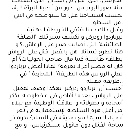
ألفاريش، الذي قتل في المكان الذي التقطت
منه صور اليوم من صور من أصيلا البرتغالية،
بحسب استنتاجنا على ما سنوضحه في الآتي
من السطور.
وقبل ذلك دعنا نقتفي الخريطة الدهنية
لبرناردوا رودركز، و نكشف سىر تلك "الطلقة
الطائشة" التي أصابت صدر علي الرواش.؟ و
هنا نطرح تسائلا هل بالفعل قتل علي الرواش
بطلقة طائشة كما قال صاحب الحوليات؟ أم
كان له مصير آخر لا نعرفه؟ لماذا أعطى برناردوا
لعلي الرواش هذه الطريقة" المحايدة " في
طريقة مقتله..
أحسب أن برناردو ردركيز بهكذا وصف لمقتل
علي الرواش، بعدما أفاض في مخطوطه بذكر
أمجاده و بطولاته و علاقته الوطيدة مع نبلاء
من أعلى هرم السلطة الإستعمارية في ثغر
أصيلا، لا سيما مع صديقه في السلم/عدوه في
ساحة القتال دون مانويل مسكرنياش، و مع