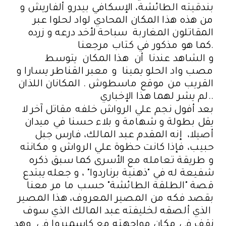
بندقيته الطائشة، الإسكافي بيدرو ألفاريش و
من هذه هذا المكان المحادي لواد لحلوا عبر
المقاتلون المغاربة سباحة لأخد درعه و زرده
كما هو مذكور في كتاب مرجعنا.
و الشاهد عندنا أن هذا المكان يتوسط
مصب واد الحلو يمينا و معبر القناطر يسارا و
القريب من موقع ماسطوش . المكانان اللذان
لم يشر لهما هذا الإخباري..
بعد أفول نجم علي الرواش خلفه مقاتل آخر لا
يقل بطولة و شهامة و بلاء حسنا في ميدان
أصيلا، إنه المقدم عبد المالك، فارس جبل
حبيب، فإذا كانت حظوة علي الرواش و مكانته
و طريقة تعامله مع الأسرى كما سبق ذكره
شفيعة له في "ذهنية برناردوا" ، و جعله يبتدع
قصة "الطلقة الطائشة" حسب ما مر معنا
بقصد فكه من المصير المعروف، هذا المصير
الذي ألصقه لخليفته عبد المالك الذي سوف
نقف في مكان مواجهته مع كاسميروا في وهد