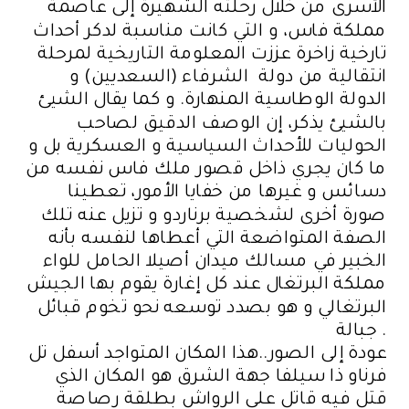
الأسرى من خلال رحلته الشهيرة إلى عاصمة
مملكة فاس، و التي كانت مناسبة لدكر أحداث
تارخية زاخرة عززت المعلومة التاريخية لمرحلة
انتقالية من دولة الشرفاء (السعديين) و
الدولة الوطاسية المنهارة. و كما يقال الشيئ
بالشيئ يذكر، إن الوصف الدقيق لصاحب
الحوليات للأحداث السياسية و العسكرية بل و
ما كان يجري ذاخل قصور ملك فاس نفسه من
دسائس و غيرها من خفايا الأمور، تعطينا
صورة أخرى لشخصية برناردو و تزيل عنه تلك
الصفة المتواضعة التي أعطاها لنفسه بأنه
الخبير في مسالك ميدان أصيلا الحامل للواء
مملكة البرتغال عند كل إغارة يقوم بها الجيش
البرتغالي و هو بصدد توسعه نحو تخوم قبائل
جبالة .
عودة إلى الصور..هذا المكان المتواجد أسفل تل
فرناو ذا سيلفا جهة الشرق هو المكان الذي
قتل فيه قاتل علي الرواش بطلقة رصاصة