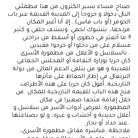
صباح مساء يسير الكثرون من هنا مطمئني
البال دخولا و خروجا إلى المدينة القديمة عبر باب
الحومر (أو باب فاس).. إلا أنا أعبر المكان
مرتجفا، يتشوك لحمي وينشف حلقي و كثير
ما أتعثر في خطوي أو أسقط من دراجتي !!
فسلام على من دخلوا أو خرجوا مقيدين
بالسلاسل و اﻷغلال من مطمورة اﻷسرى..
كان حريا بوزارة الثقافة أو المجلس الجماعي
للمدينة و هو من يتلقى الدعم المالي من دولة
البرتغال في إطار الحفاظ على مآثرها
التاريخية..أقول كان حريا على هذه اﻷطراف،
فتح هذه الباب للقيمة التاريخية للمكان من
خلال إقامة مثحفا صغيرا في مكان
المطمورة..لعرض أدوات اﻷسر من سلاسل و
أغلال حديدية و أخشاب و غيره، و لو بصناعتها
عند حداد أو نجار..
ملاحظة..مباشرة مقابل مطمورة اﻷسرى،