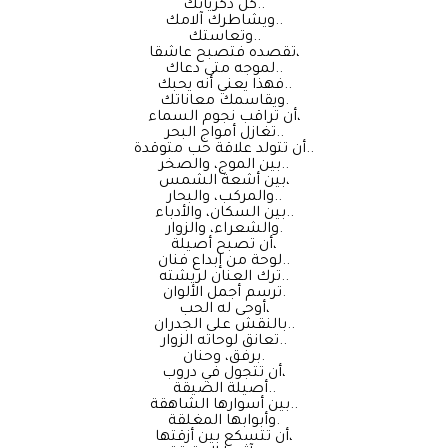
كل ذكرياتك..
ويشاطرك آلامك..
وتعاستك..
تقصده فتصبح عاشقا،
لموجه متى دعاك..
فهذا يعني أنه يحبك..
ويقاسمك معاناتك.
أن تراقب نجوم السماء،
تغازل أمواج البحر..
أن تتولد علاقة حب متوقدة..
بين الموج، والصخر..
بين أشعة الشمس،
والمركب، والبحار..
بين السكان، والأدباء..
والشعراء، والزوار.
أن تصبح أصيلة،
لوحة من إبداع فنان..
ترك العنان لريشته..
ترسم أجمل الألوان.
أوحى له الحب،
بالنقش على الجدران..
تعانق لوحاته الزوار..
برفق، وحنان.
أن تتجول في دروب،
أصيلة الضيقة..
بين أسوارها الشاهقة..
وأبوابها المغلقة.
أن تتسكع بين أزقتها،