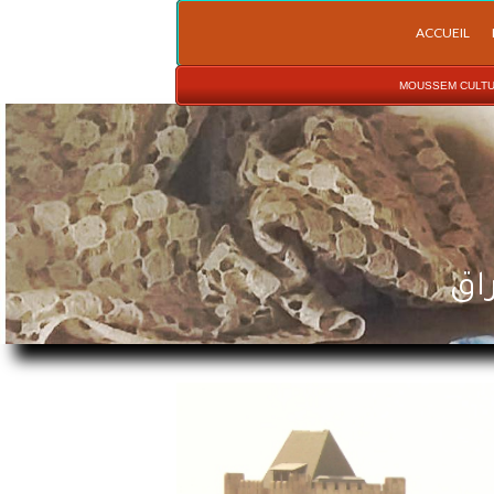
ACCUEIL
EDITO
 ▾
MONUMENT
ACCUEIL
HISTOIRE D'ASILAH
 ▾
MOUSSEM 
MOUSSEM CULTU
اق