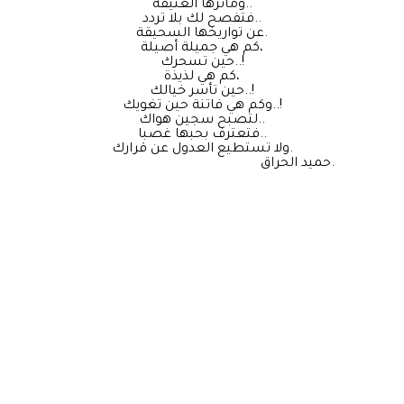
ومآثرها العتيقة..
فتفصح لك بلا تردد..
عن تواريخها السحيقة.
كم هي جميلة أصيلة،
حين تسحرك..!
كم هي لذيذة،
حين تأسر خيالك..!
وكم هي فاتنة حين تغويك..!
لتصبح سجين هواك..
فتعترف بحبها غصبا..
ولا تستطيع العدول عن قرارك.
حميد الحراق.